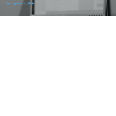
betingelser og vilkår