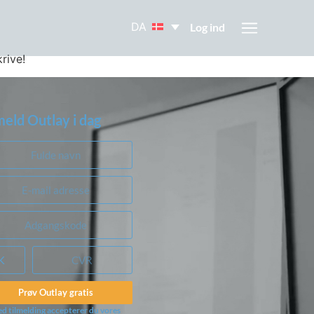
DA
Log ind
rive!
meld Outlay i dag
Prøv Outlay gratis
d tilmelding accepterer du vores